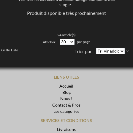
single...
Produit disponible très prochainement
24 article(s)
par page
Afficher
Grille
Liste
Trier par
LIENS UTILES
Accueil
Blog
Nous !
Contact & Pros
Les catégories
SERVICES ET CONDITIONS
Livraisons