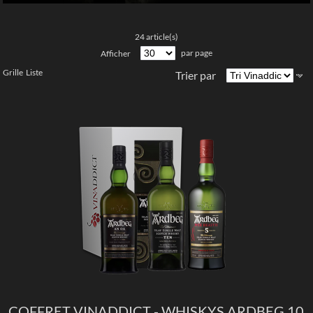
24 article(s)
par page
Afficher
Grille
Liste
Trier par
COFFRET VINADDICT - WHISKYS ARDBEG 10