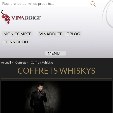
MON COMPTE
VINADDICT - LE BLOG
CONNEXION
MENU
Accueil
Coffrets
Coffrets Whiskys
/
/
COFFRETS WHISKYS