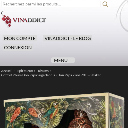
MON COMPTE
VINADDICT - LE BLOG
CONNEXION
MENU
Accueil
Spiritueux
Rhums
/
/
/
Coffret Rhum Don Papa Sugarlandia - Don Papa 7 ans 70cl + Shaker