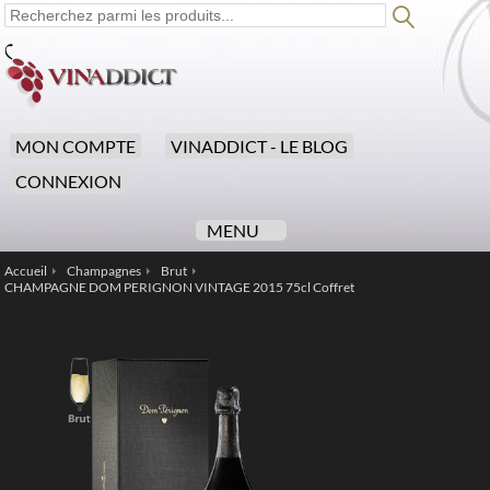
MON COMPTE
VINADDICT - LE BLOG
CONNEXION
MENU
Accueil
Champagnes
Brut
/
/
/
CHAMPAGNE DOM PERIGNON VINTAGE 2015 75cl Coffret