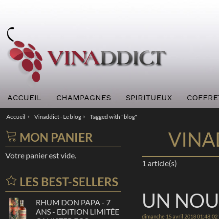
ACCUEIL
CHAMPAGNES
SPIRITUEUX
COFFRE
Accueil
Vinaddict - Le blog
Tagged with "blog"
/
/
VINAD
MON PANIER
Votre panier est vide.
1 article(s)
LES BEST-SELLERS
UN NOUV
RHUM DON PAPA - 7
ANS - EDITION LIMITÉE
dimanche 15 avril 2018 01:48:02