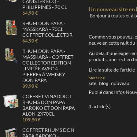
CANISTER ECO -
PHILIPPINES - 70 CL
Un nouveau site en l
64,90 €
Bonjour à toutes et à t
RHUM DON PAPA -
MASSKARA - 70CL
COFFRET COLLECTOR
Comme vous pouvez le vo
64,90 €
neuve en cette nuit du 
RHUM DON PAPA -
Au delà d'une expérience
MASSKARA - COFFRET
produits, une recherche 
COLLECTOR EDITION
LIMITÉE AVEC 4
Lire la suite de l'article
PIERRES À WHISKY
Mots clés:
DON PAPA
site
blog
nouveau
89,90 €
Publié dans
Infos
Nouv
COFFRET VINADDICT -
RHUMS DON PAPA
1 article(s)
BAROKO ET DON PAPA
ALON. 2X70CL
109,90 €
COFFRET RHUMS DON
PAPA BAROKO -