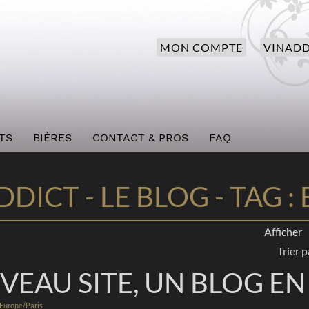
MON COMPTE
VINADD
TS
BIÈRES
CONTACT & PROS
FAQ
DICT - LE BLOG - TAG :
Afficher
Trier p
EAU SITE, UN BLOG EN 
 Europe/Paris