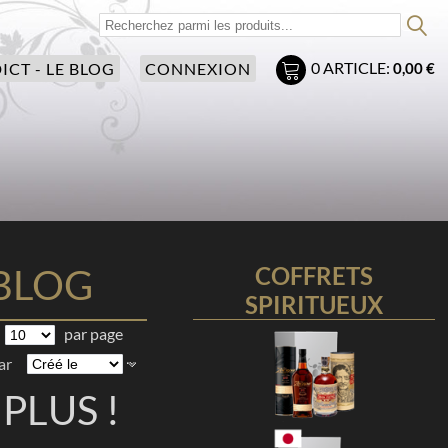
0
ARTICLE:
ICT - LE BLOG
CONNEXION
0,00 €
 BLOG
COFFRETS
SPIRITUEUX
par page
ar
PLUS !