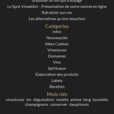
Stabiliser un vin qui a voyagé
Le Spot Vinaddict - Présentation de votre caviste en ligne
Rafraîchir son vin
Les alternatives au tire-bouchon
Catégories
Infos
Nouveautés
Idées Cadeau
Vinastuces
Domaines
Vins
Spiritueux
Elaboration des produits
Labels
Recettes
Mots clés
vinastuces
vin
dégustation
recette
arôme
blog
bouteille
champignons
conserver
dauphinois