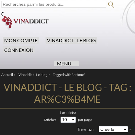
MON COMPTE
VINADDICT - LE BLOG
CONNEXION
MENU
Accueil
Vinaddict - Le blog
Tagged with "arôme"
/
/
VINADDICT - LE BLOG - TAG :
AR%C3%B4ME
1 article(s)
par page
Afficher
Trier par