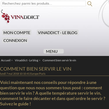
MON COMPTE
VINADDICT - LE BLOG
CONNEXION
MENU
Accueil
Vinaddict - Le blog
Comment bien servir le vin
/
/
COMMENT BIEN SERVIR LE VIN
lundi 7 mai 2018 10:10:41 Europe/Paris
Voici maintenant nos conseils pour répondre à une
question que nous nous sommes tous posé : comment
bien servir le vin ? A quelle température servir le vin,
comment le faire décanter et dans quel ordre le servir ?
Suivez le guide !