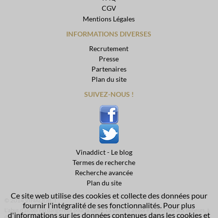
CGV
Mentions Légales
INFORMATIONS DIVERSES
Recrutement
Presse
Partenaires
Plan du site
SUIVEZ-NOUS !
Vinaddict - Le blog
Termes de recherche
Recherche avancée
Plan du site
Ce site web utilise des cookies et collecte des données pour
© 2014 VINADDICT
fournir l'intégralité de ses fonctionnalités. Pour plus
L'abus d’alcool est dangereux pour la santé. La vente d'alcool est interdite aux mineurs, à
d'informations sur les données contenues dans les cookies et
consommer avec modération.