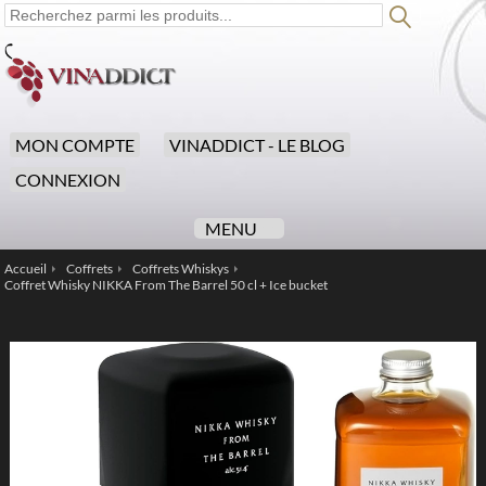
MON COMPTE
VINADDICT - LE BLOG
CONNEXION
MENU
Accueil
Coffrets
Coffrets Whiskys
/
/
/
Coffret Whisky NIKKA From The Barrel 50 cl + Ice bucket