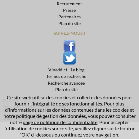
Recrutement
Presse
Partenaires
Plan du site
SUIVEZ-NOUS !
Vinaddict - Le blog
Termes de recherche
Recherche avancée
Plan du site
Ce site web utilise des cookies et collecte des données pour
© 2014 VINADDICT
fournir l'intégralité de ses fonctionnalités. Pour plus
L'abus d’alcool est dangereux pour la santé. La vente d'alcool est interdite aux mineurs, à
d'informations sur les données contenues dans les cookies et
consommer avec modération.
Pour toute question relative à l’utilisation et au fonctionnement du site web, contactez :
notre politique de gestion des données, vous pouvez consulter
webmaster@vinaddict.com.
notre
page de politique de confidentialité
. Pour accepter
l'utilisation de cookies sur ce site, veuillez cliquer sur le bouton
'OK' ci-dessous ou continuez votre navigation.