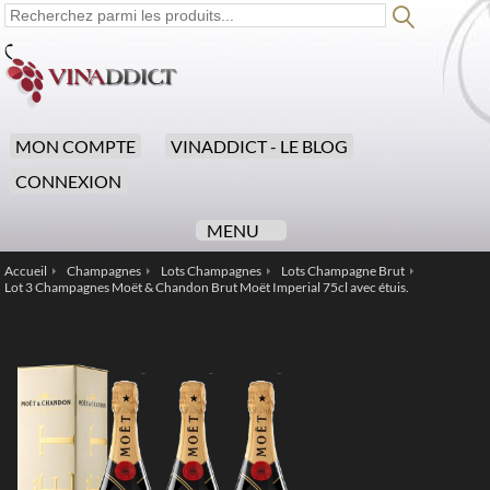
MON COMPTE
VINADDICT - LE BLOG
CONNEXION
MENU
Accueil
Champagnes
Lots Champagnes
Lots Champagne Brut
/
/
/
/
Lot 3 Champagnes Moët & Chandon Brut Moët Imperial 75cl avec étuis.