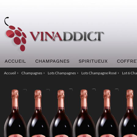
ACCUEIL
CHAMPAGNES
SPIRITUEUX
COFFRE
Accueil
Champagnes
Lots Champagnes
Lots Champagne Rosé
Lot 6 Ch
/
/
/
/