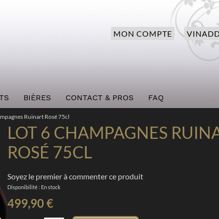
MON COMPTE
VINADD
TS
BIÈRES
CONTACT & PROS
FAQ
ampagnes Ruinart Rosé 75cl
LOT 6 CHAMPAGNES RUIN
ROSÉ 75CL
Soyez le premier à commenter ce produit
Disponibilité :
En stock
499,90 €