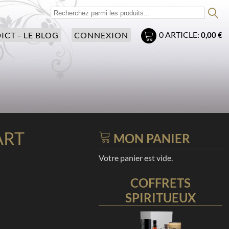
0
ARTICLE:
ICT - LE BLOG
CONNEXION
0,00 €
ART
MON PANIER
Votre panier est vide.
COFFRETS
SPIRITUEUX