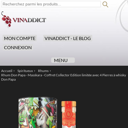
MON COMPTE
VINADDICT - LE BLOG
CONNEXION
MENU
Accueil
Spiritueux
Rhums
/
/
/
Rhum Don Papa - Masskara - Coffret Collector Edition limitée avec 4 Pierres à whisky
Don Papa