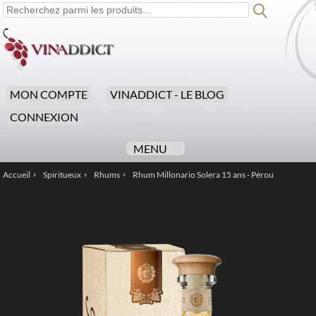
MON COMPTE
VINADDICT - LE BLOG
CONNEXION
MENU
Accueil
Spiritueux
Rhums
Rhum Millonario Solera 15 ans - Pérou
/
/
/