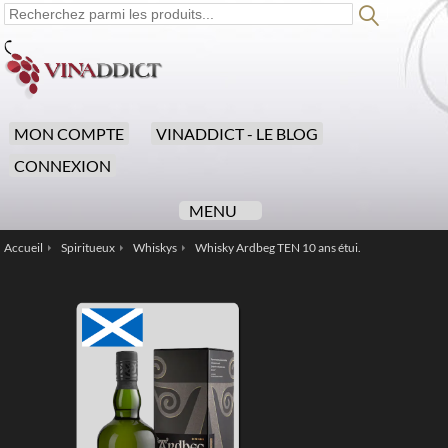
MON COMPTE
VINADDICT - LE BLOG
CONNEXION
MENU
Accueil
Spiritueux
Whiskys
Whisky Ardbeg TEN 10 ans étui.
/
/
/